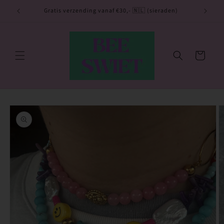
Meteen
naar de
utje 💙
Gratis verzending vanaf €30,- 🇳🇱 (sieraden)
content
Winkelwagen
Ga direct naar
productinformatie