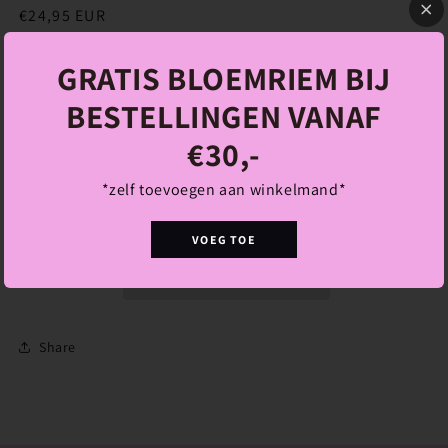
Normale
€24,95 EUR
prijs
Belastingen inbegrepen.
GRATIS BLOEMRIEM BIJ
Aantal
BESTELLINGEN VANAF
Aantal
Aantal
€30,-
verlagen
verhogen
voor
voor
Amelie
Amelie
Aan winkelwagen toevoegen
*zelf toevoegen aan winkelmand*
Ketting
Ketting
VOEG TOE
Share