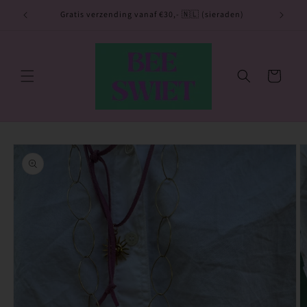
Meteen
naar de
utje 💙
Gratis verzending vanaf €30,- 🇳🇱 (sieraden)
content
Winkelwagen
Ga direct naar
productinformatie