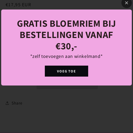
Normale
€17,95 EUR
prijs
Belastingen inbegrepen.
GRATIS BLOEMRIEM BIJ
Aantal
BESTELLINGEN VANAF
Aantal
Aantal
€30,-
verlagen
verhogen
voor
voor
Bo
Bo
Aan winkelwagen toevoegen
*zelf toevoegen aan winkelmand*
Ketting
Ketting
VOEG TOE
Share