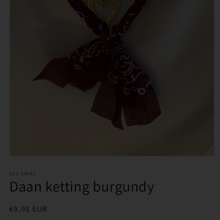
Media
1
openen
BEE SWIET
Daan ketting burgundy
in
modaal
Normale
€9,95 EUR