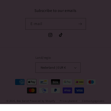
Subscribe to our emails
E‑mail
Instagram
TikTok
Land/regio
Nederland | EUR €
Betaalmethoden
© 2026,
Bee Swiet
Powered by Shopify
Privacybeleid
Contactgegevens
Terugbetalingsbeleid
Algemene voorwaarden