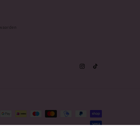
rwaarden
Instagram
TikTok