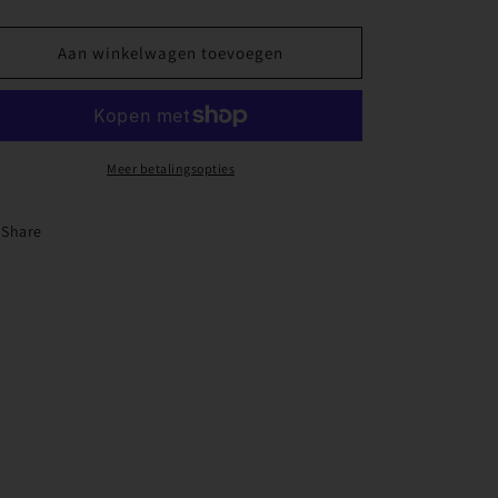
verlagen
verhogen
voor
voor
Donna
Donna
Aan winkelwagen toevoegen
Ketting
Ketting
Meer betalingsopties
Share