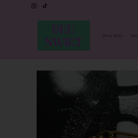
Meteen
e 💙
Gratis verzending vanaf €30,- 🇳🇱 (sieraden)
naar de
Instagram
TikTok
content
Shop alles
Sie
Ga direct naar
productinformatie