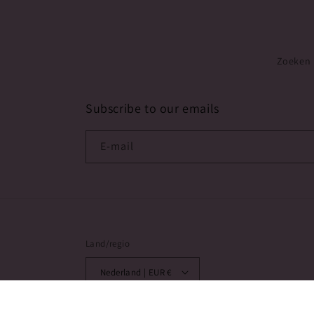
Zoeken
Subscribe to our emails
E‑mail
Land/regio
Nederland | EUR €