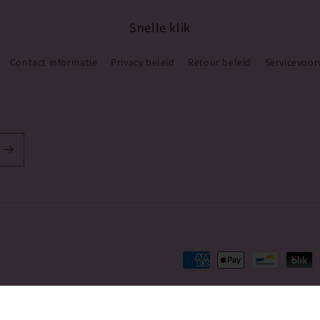
Snelle klik
Contact informatie
Privacy beleid
Retour beleid
Servicevoo
Betaalmethoden