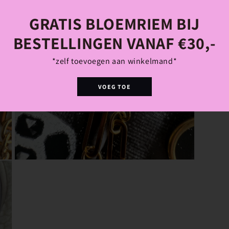
GRATIS BLOEMRIEM BIJ
BESTELLINGEN VANAF €30,-
*zelf toevoegen aan winkelmand*
VOEG TOE
Media
3
openen
in
modaal