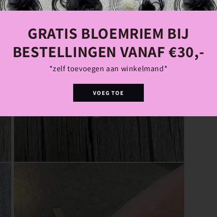
GRATIS BLOEMRIEM BIJ
BESTELLINGEN VANAF €30,-
*zelf toevoegen aan winkelmand*
VOEG TOE
Media
5
openen
in
modaal