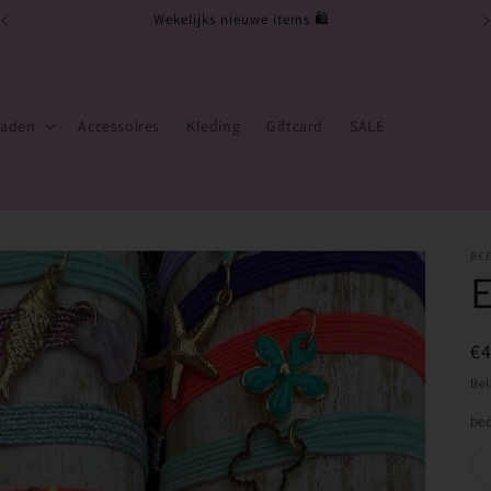
Wekelijks nieuwe items 🛍️
raden
Accessoires
Kleding
Giftcard
SALE
BEE
E
N
€
pr
Bel
bed