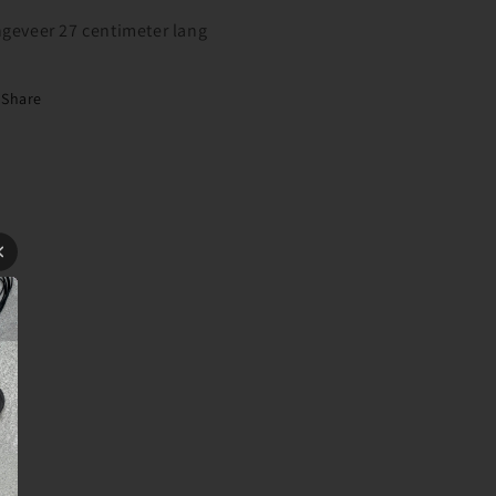
geveer 27 centimeter lang
Share