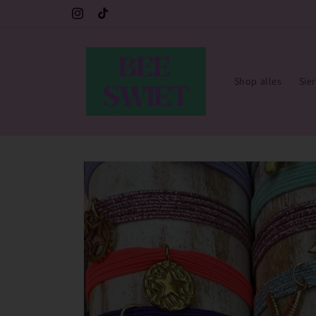
Meteen
e 💙
Gratis verzending vanaf €30,- 🇳🇱 (sieraden)
naar de
Instagram
TikTok
content
Shop alles
Sie
Ga direct naar
productinformatie