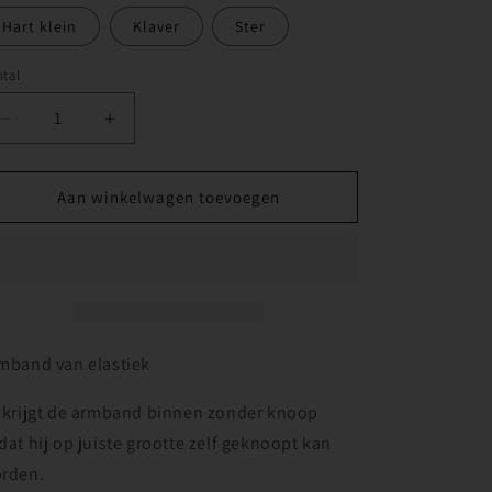
Hart klein
Klaver
Ster
tal
Aantal
Aantal
verlagen
verhogen
voor
voor
Ella
Ella
Aan winkelwagen toevoegen
Blauw
Blauw
glitter
glitter
mband van elastiek
 krijgt de armband binnen zonder knoop
dat hij op juiste grootte zelf geknoopt kan
rden.