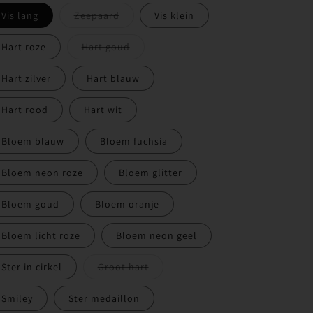
of
of
niet
niet
Variant
Vis lang
Zeepaard
Vis klein
beschikbaar
beschikbaar
uitverkocht
of
niet
Variant
Hart roze
Hart goud
beschikbaar
uitverkocht
of
niet
Hart zilver
Hart blauw
beschikbaar
Hart rood
Hart wit
Bloem blauw
Bloem fuchsia
Bloem neon roze
Bloem glitter
Bloem goud
Bloem oranje
Bloem licht roze
Bloem neon geel
Variant
Ster in cirkel
Groot hart
uitverkocht
of
niet
Smiley
Ster medaillon
beschikbaar