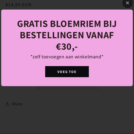
Normale
€14,95 EUR
prijs
Belastingen inbegrepen.
GRATIS BLOEMRIEM BIJ
Aantal
BESTELLINGEN VANAF
Aantal
Aantal
€30,-
verlagen
verhogen
voor
voor
Ivy
Ivy
Aan winkelwagen toevoegen
*zelf toevoegen aan winkelmand*
ketting
ketting
VOEG TOE
Share