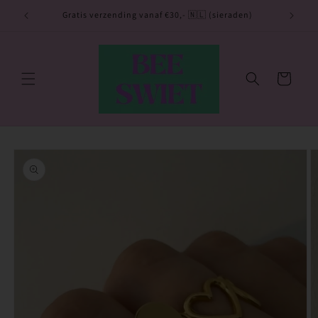
Meteen
naar de
utje 💙
Gratis verzending vanaf €30,- 🇳🇱 (sieraden)
content
Winkelwagen
Ga direct naar
productinformatie