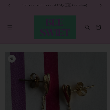
Meteen
naar de
utje 💙
Gratis verzending vanaf €30,- 🇳🇱 (sieraden)
content
Winkelwagen
Ga direct naar
productinformatie