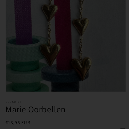
Media
1
openen
BEE SWIET
Marie Oorbellen
in
modaal
Normale
€13,95 EUR