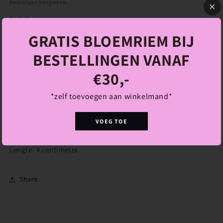
prijs
Belastingen inbegrepen.
Aantal
GRATIS BLOEMRIEM BIJ
Aantal
Aantal
verlagen
verhogen
BESTELLINGEN VANAF
voor
voor
€30,-
Marie
Marie
Aan winkelwagen toevoegen
Oorbellen
Oorbellen
*zelf toevoegen aan winkelmand*
VOEG TOE
Meer betalingsopties
Lengte: 4 centimeter
Share