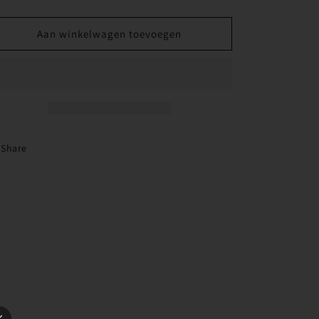
verlagen
verhogen
voor
voor
Mini
Mini
Aan winkelwagen toevoegen
Billy
Billy
Parel
Parel
Share