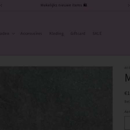
Wekelijks nieuwe items 🛍️
raden
Accessoires
Kleding
Giftcard
SALE
BEE
M
N
€
pr
Bel
Aan