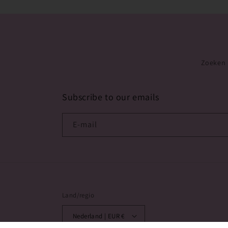
Zoeken
Subscribe to our emails
E‑mail
Land/regio
Nederland | EUR €