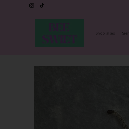
Meteen
e 💙
Gratis verzending vanaf €30,- 🇳🇱 (sieraden)
naar de
Instagram
TikTok
content
Shop alles
Sie
Ga direct naar
productinformatie