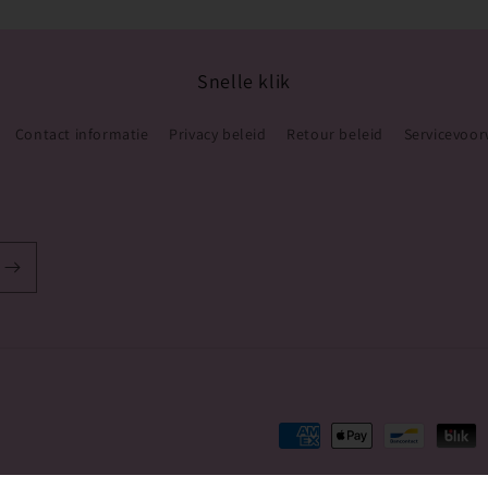
Snelle klik
Contact informatie
Privacy beleid
Retour beleid
Servicevoo
Betaalmethoden