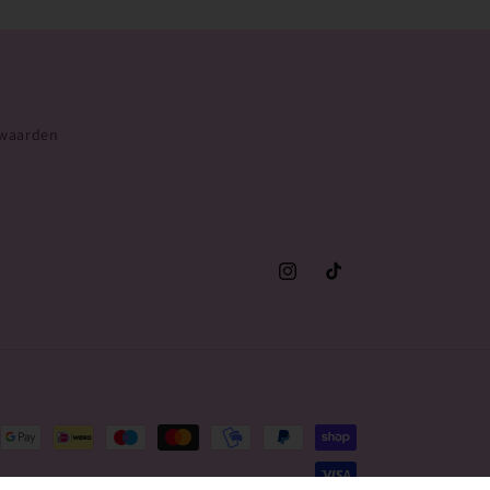
rwaarden
Instagram
TikTok