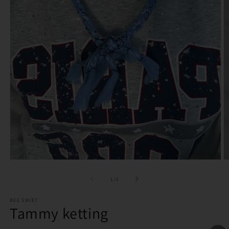
Media
M
1
2
openen
o
van
1
/
3
in
in
modaal
m
BEE SWIET
Tammy ketting