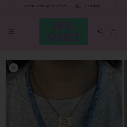
Meteen
naar de
utje 💙
Gratis verzending vanaf €30,- 🇳🇱 (sieraden)
content
Winkelwagen
Ga direct naar
productinformatie